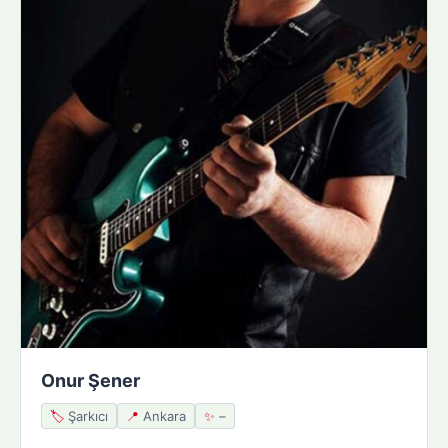
Onur Şener
🏷️
Şarkıcı
📍
Ankara
✨
–