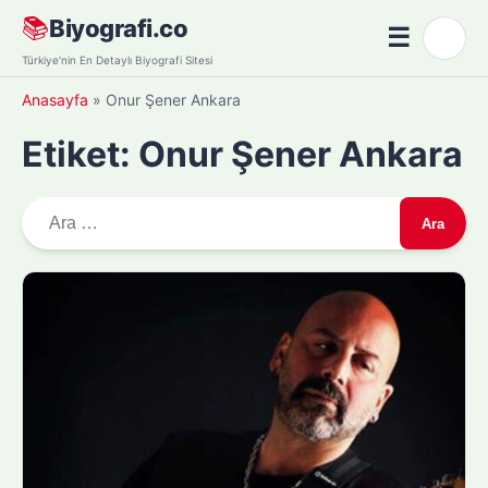
Skip
📚
Biyografi.co
☰
🌙
to
Menü
Türkiye'nin En Detaylı Biyografi Sitesi
content
Anasayfa
»
Onur Şener Ankara
Etiket:
Onur Şener Ankara
A
r
a
m
a
: