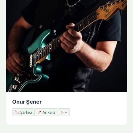
Onur Şener
🏷️
Şarkıcı
📍
Ankara
✨
–