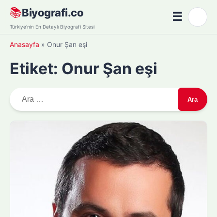
Skip
📚
Biyografi.co
☰
🌙
to
Menü
Türkiye'nin En Detaylı Biyografi Sitesi
content
Anasayfa
»
Onur Şan eşi
Etiket:
Onur Şan eşi
A
r
a
m
a
: