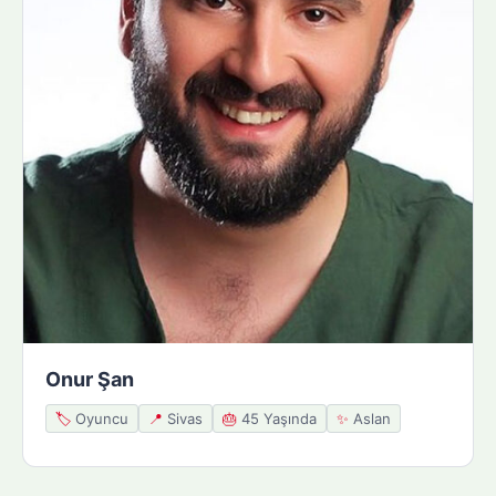
Onur Şan
🏷️
Oyuncu
📍
Sivas
🎂
45 Yaşında
✨
Aslan