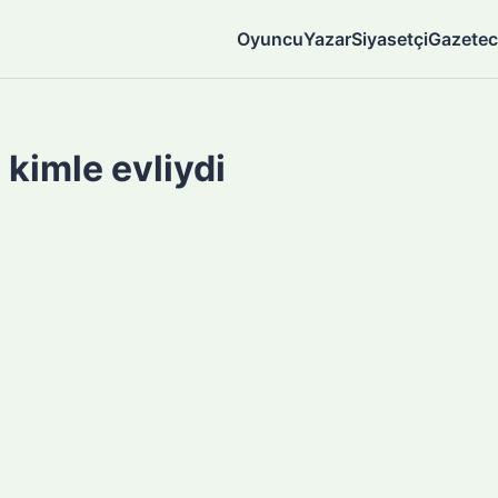
Oyuncu
Yazar
Siyasetçi
Gazetec
kimle evliydi