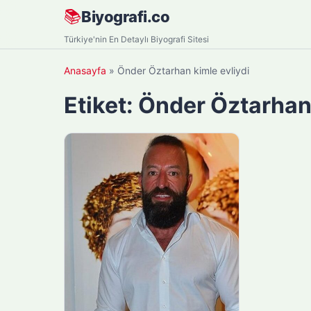
Skip
📚
Biyografi.co
to
Türkiye'nin En Detaylı Biyografi Sitesi
content
Anasayfa
»
Önder Öztarhan kimle evliydi
Etiket:
Önder Öztarhan 