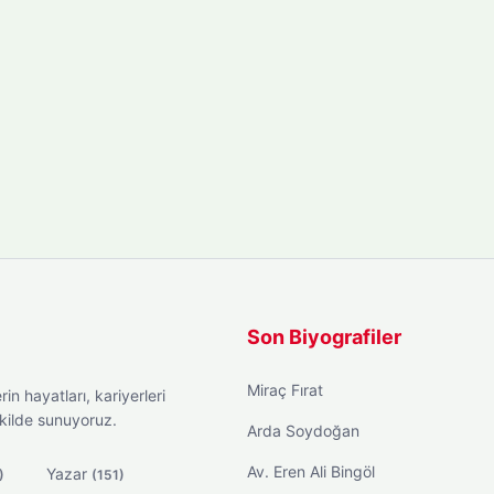
Son Biyografiler
Miraç Fırat
in hayatları, kariyerleri
ekilde sunuyoruz.
Arda Soydoğan
Av. Eren Ali Bingöl
Yazar
)
(151)