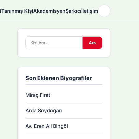
i
Tanınmış Kişi
Akademisyen
Şarkıcı
İletişim
🌙
Arama
Ara
yapın:
Son Eklenen Biyografiler
Miraç Fırat
Arda Soydoğan
Av. Eren Ali Bingöl