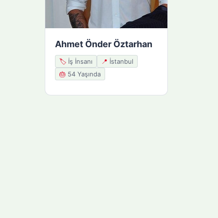
Ahmet Önder Öztarhan
🏷️
İş İnsanı
📍
İstanbul
🎂
54 Yaşında