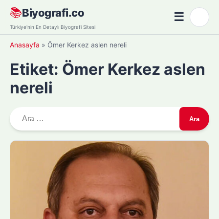
Skip
📚
Biyografi.co
☰
🌙
to
Menü
Türkiye'nin En Detaylı Biyografi Sitesi
content
Anasayfa
»
Ömer Kerkez aslen nereli
Etiket:
Ömer Kerkez aslen
nereli
A
r
a
m
a
: