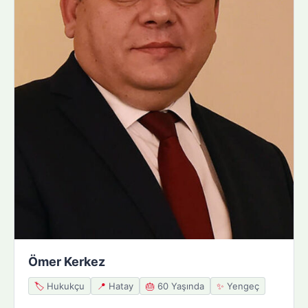
Ömer Kerkez
🏷️
Hukukçu
📍
Hatay
🎂
60 Yaşında
✨
Yengeç