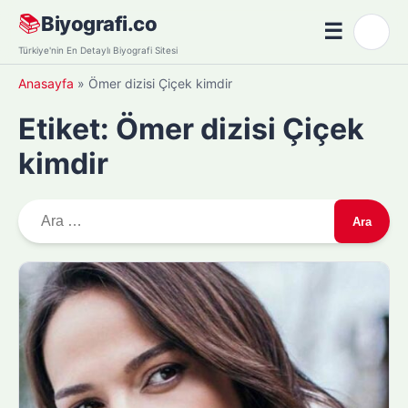
Skip
📚
Biyografi.co
☰
🌙
to
Menü
Türkiye'nin En Detaylı Biyografi Sitesi
content
Anasayfa
»
Ömer dizisi Çiçek kimdir
Etiket:
Ömer dizisi Çiçek
kimdir
A
r
a
m
a
: