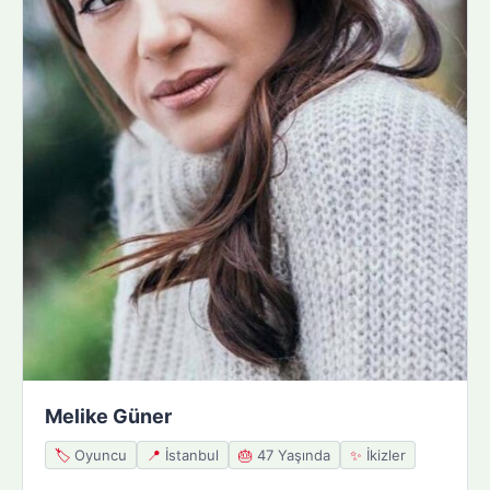
Melike Güner
🏷️
Oyuncu
📍
İstanbul
🎂
47 Yaşında
✨
İkizler