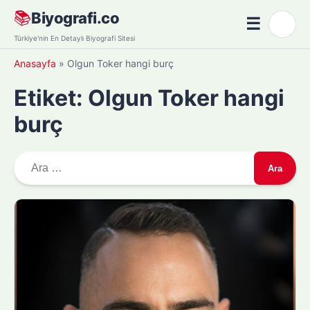
Skip
📚
Biyografi.co
☰
🌙
to
Menü
Türkiye'nin En Detaylı Biyografi Sitesi
content
Anasayfa
»
Olgun Toker hangi burç
Etiket:
Olgun Toker hangi
burç
A
r
a
m
a
: