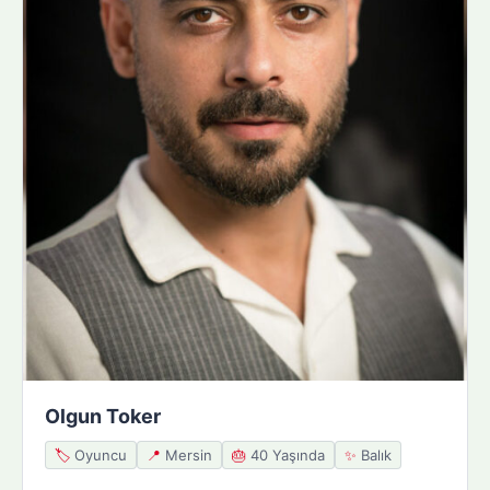
Olgun Toker
🏷️
Oyuncu
📍
Mersin
🎂
40 Yaşında
✨
Balık