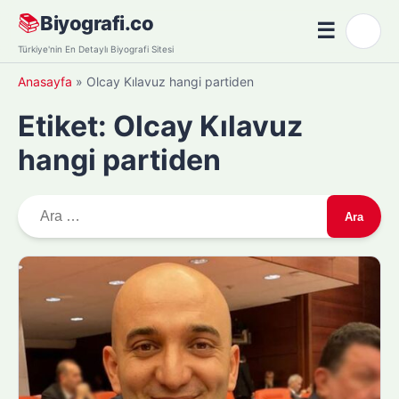
Skip
📚
Biyografi.co
☰
🌙
to
Menü
Türkiye'nin En Detaylı Biyografi Sitesi
content
Anasayfa
»
Olcay Kılavuz hangi partiden
Etiket:
Olcay Kılavuz
hangi partiden
A
r
a
m
a
: