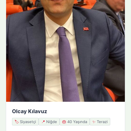
Olcay Kılavuz
🏷️
Siyasetçi
📍
Niğde
🎂
40 Yaşında
✨
Terazi