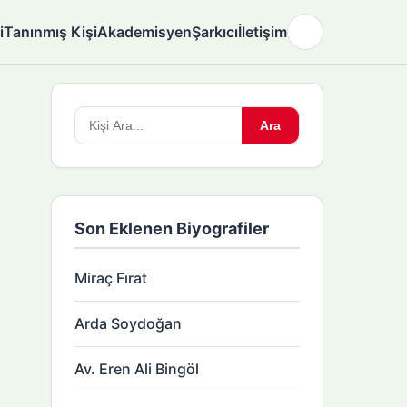
i
Tanınmış Kişi
Akademisyen
Şarkıcı
İletişim
🌙
Arama
Ara
yapın:
Son Eklenen Biyografiler
Miraç Fırat
Arda Soydoğan
Av. Eren Ali Bingöl