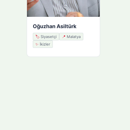
Oğuzhan Asiltürk
🏷️
Siyasetçi
📍
Malatya
✨
İkizler