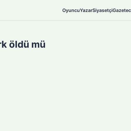
Oyuncu
Yazar
Siyasetçi
Gazetec
rk öldü mü