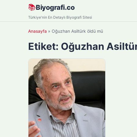
Skip
📚
Biyografi.co
to
Türkiye'nin En Detaylı Biyografi Sitesi
content
Anasayfa
»
Oğuzhan Asiltürk öldü mü
Etiket:
Oğuzhan Asiltü