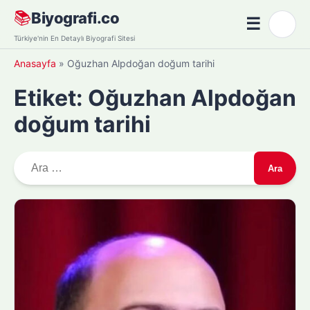
Skip
📚
Biyografi.co
☰
🌙
to
Menü
Türkiye'nin En Detaylı Biyografi Sitesi
content
Anasayfa
»
Oğuzhan Alpdoğan doğum tarihi
Etiket:
Oğuzhan Alpdoğan
doğum tarihi
A
r
a
m
a
: