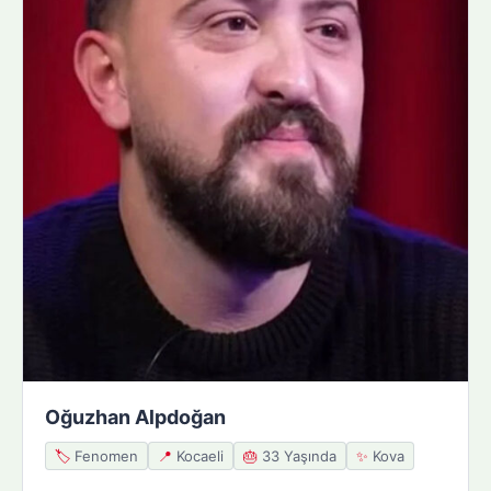
Oğuzhan Alpdoğan
🏷️
Fenomen
📍
Kocaeli
🎂
33 Yaşında
✨
Kova