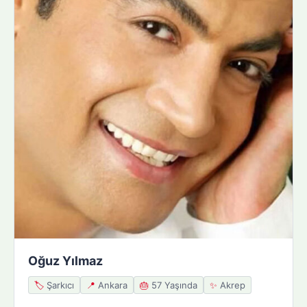
Oğuz Yılmaz
🏷️
Şarkıcı
📍
Ankara
🎂
57 Yaşında
✨
Akrep