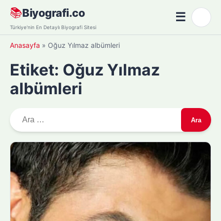
Skip
📚
Biyografi.co
☰
🌙
to
Menü
Türkiye'nin En Detaylı Biyografi Sitesi
content
Anasayfa
»
Oğuz Yılmaz albümleri
Etiket:
Oğuz Yılmaz
albümleri
A
r
a
m
a
: