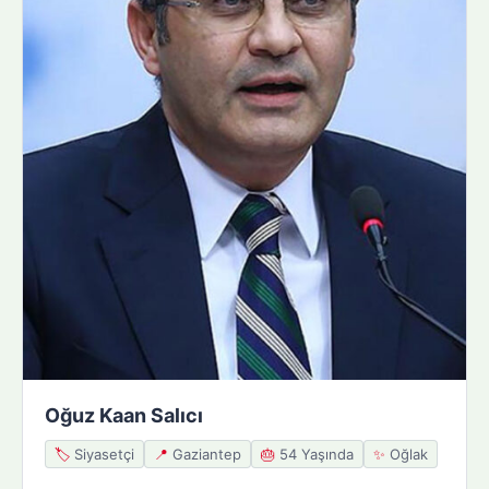
Oğuz Kaan Salıcı
🏷️
Siyasetçi
📍
Gaziantep
🎂
54 Yaşında
✨
Oğlak