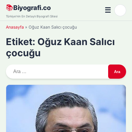
Skip
📚
Biyografi.co
☰
🌙
to
Menü
Türkiye'nin En Detaylı Biyografi Sitesi
content
Anasayfa
»
Oğuz Kaan Salıcı çocuğu
Etiket:
Oğuz Kaan Salıcı
çocuğu
A
r
a
m
a
: