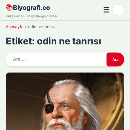
Skip
📚
Biyografi.co
☰
🌙
to
Menü
Türkiye'nin En Detaylı Biyografi Sitesi
content
Anasayfa
»
odin ne tanrısı
Etiket:
odin ne tanrısı
A
r
a
m
a
: