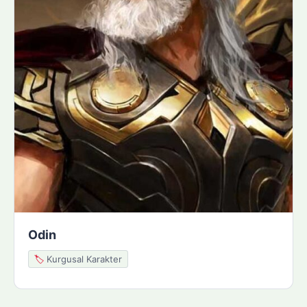
Odin
🏷️
Kurgusal Karakter