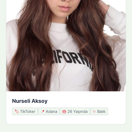
Nurseli Aksoy
🏷️
TikToker
📍
Adana
🎂
26 Yaşında
✨
Balık