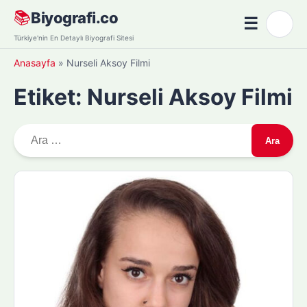
Skip
📚
Biyografi.co
☰
🌙
to
Menü
Türkiye'nin En Detaylı Biyografi Sitesi
content
Anasayfa
»
Nurseli Aksoy Filmi
Etiket:
Nurseli Aksoy Filmi
A
r
a
m
a
: