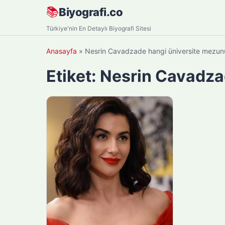
Skip
📚
Biyografi.co
to
Türkiye'nin En Detaylı Biyografi Sitesi
content
Anasayfa
»
Nesrin Cavadzade hangi üniversite mezun
Etiket:
Nesrin Cavadza