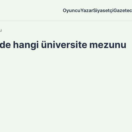
Oyuncu
Yazar
Siyasetçi
Gazetec
u
de hangi üniversite mezunu