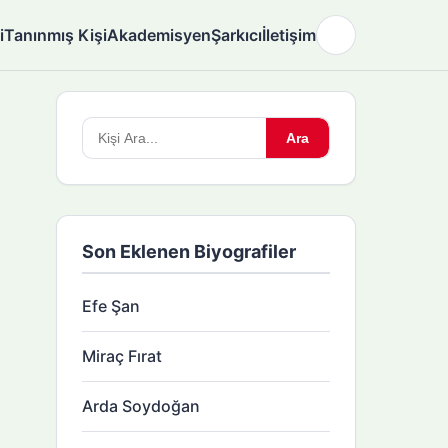
i
Tanınmış Kişi
Akademisyen
Şarkıcı
İletişim
🌙
Arama
Ara
yapın:
Son Eklenen Biyografiler
Efe Şan
Miraç Fırat
Arda Soydoğan