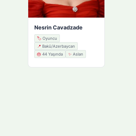
Nesrin Cavadzade
🏷️
Oyuncu
📍
Bakü/Azerbaycan
🎂
44 Yaşında
✨
Aslan