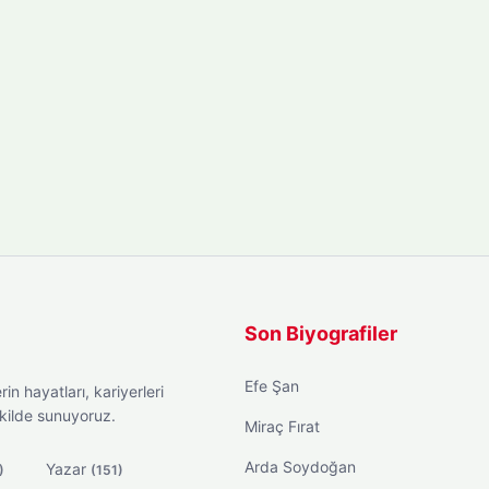
Son Biyografiler
Efe Şan
in hayatları, kariyerleri
ekilde sunuyoruz.
Miraç Fırat
Arda Soydoğan
Yazar
)
(151)