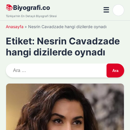
Skip
📚
Biyografi.co
☰
🌙
to
Menü
Türkiye'nin En Detaylı Biyografi Sitesi
content
Anasayfa
»
Nesrin Cavadzade hangi dizilerde oynadı
Etiket:
Nesrin Cavadzade
hangi dizilerde oynadı
A
r
a
m
a
: