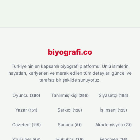
biyografi.co
Türkiye'nin en kapsamlı biyografi platformu. Ünlü isimlerin
hayatları, kariyerleri ve merak edilen tüm detayları güncel ve
tarafsız bir şekilde sunuyoruz.
Oyuncu
Tanınmış Kişi
Siyasetçi
(360)
(295)
(194)
Yazar
Şarkıcı
İş İnsanı
(151)
(128)
(125)
Gazeteci
Sunucu
Akademisyen
(115)
(81)
(73)
YouTuber
Hukukçu
Fenomen
(64)
(39)
(36)