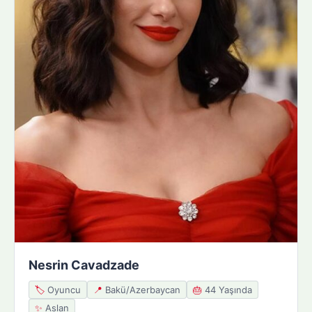
Nesrin Cavadzade
🏷️
Oyuncu
📍
Bakü/Azerbaycan
🎂
44 Yaşında
✨
Aslan