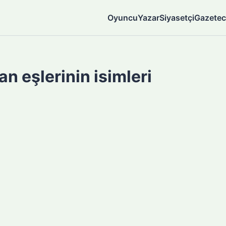
Oyuncu
Yazar
Siyasetçi
Gazetec
n eşlerinin isimleri