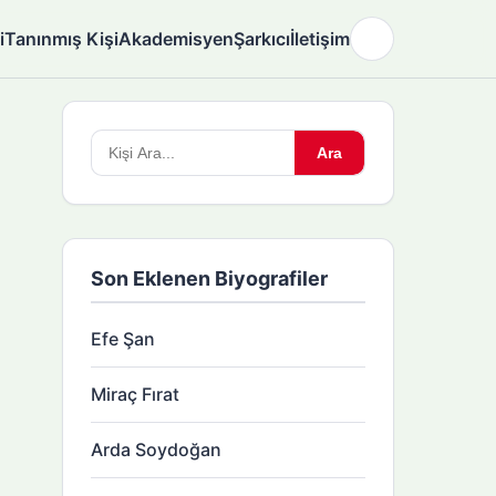
i
Tanınmış Kişi
Akademisyen
Şarkıcı
İletişim
🌙
Arama
Ara
yapın:
Son Eklenen Biyografiler
Efe Şan
Miraç Fırat
Arda Soydoğan