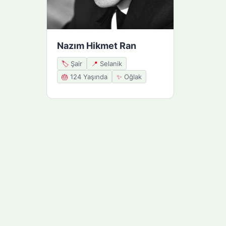
Nazım Hikmet Ran
🏷️
Şair
📍
Selanik
🎂
124 Yaşında
✨
Oğlak