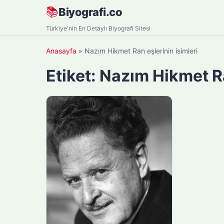
Skip
📚
Biyografi.co
to
Türkiye'nin En Detaylı Biyografi Sitesi
content
Anasayfa
»
Nazım Hikmet Ran eşlerinin isimleri
Etiket:
Nazım Hikmet Ra