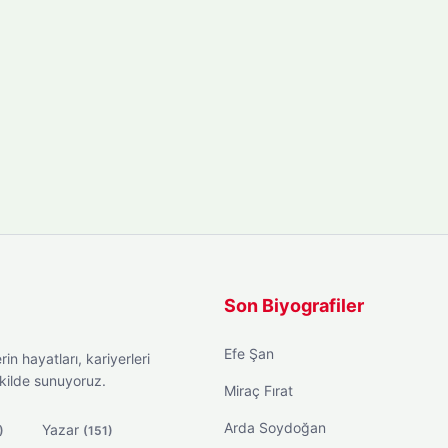
Son Biyografiler
Efe Şan
in hayatları, kariyerleri
ekilde sunuyoruz.
Miraç Fırat
Arda Soydoğan
Yazar
)
(151)