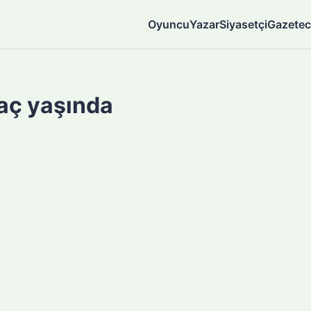
Oyuncu
Yazar
Siyasetçi
Gazetec
aç yaşında