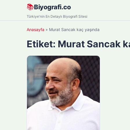
Skip
📚
Biyografi.co
to
Türkiye'nin En Detaylı Biyografi Sitesi
content
Anasayfa
»
Murat Sancak kaç yaşında
Etiket:
Murat Sancak k