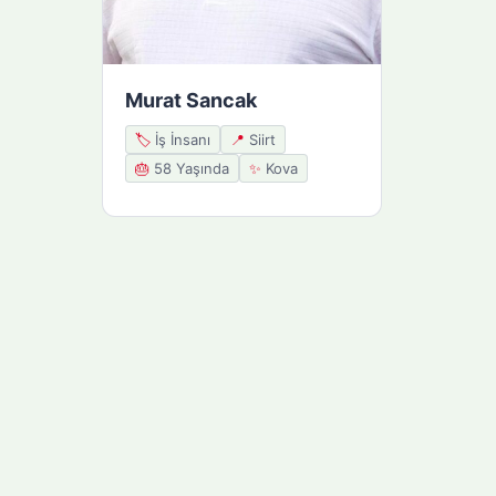
Murat Sancak
🏷️
İş İnsanı
📍
Siirt
🎂
58 Yaşında
✨
Kova