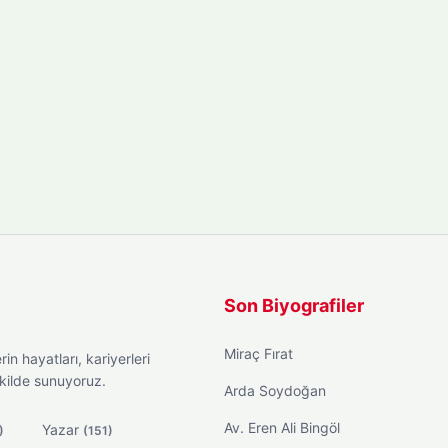
Son Biyografiler
Miraç Fırat
in hayatları, kariyerleri
ekilde sunuyoruz.
Arda Soydoğan
Av. Eren Ali Bingöl
Yazar
)
(151)