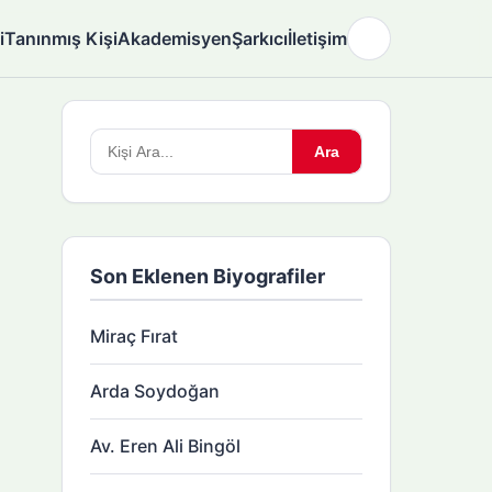
i
Tanınmış Kişi
Akademisyen
Şarkıcı
İletişim
🌙
Arama
Ara
yapın:
Son Eklenen Biyografiler
Miraç Fırat
Arda Soydoğan
Av. Eren Ali Bingöl