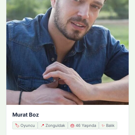
Murat Boz
🏷️
Oyuncu
📍
Zonguldak
🎂
46 Yaşında
✨
Balık