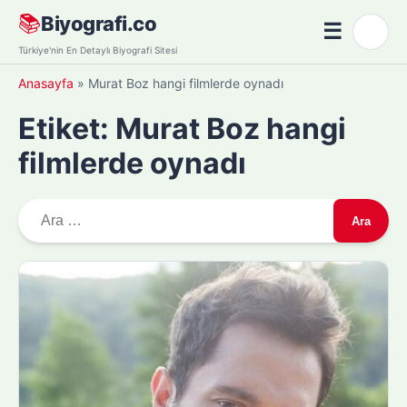
Skip
📚
Biyografi.co
☰
🌙
to
Menü
Türkiye'nin En Detaylı Biyografi Sitesi
content
Anasayfa
»
Murat Boz hangi filmlerde oynadı
Etiket:
Murat Boz hangi
filmlerde oynadı
A
r
a
m
a
: