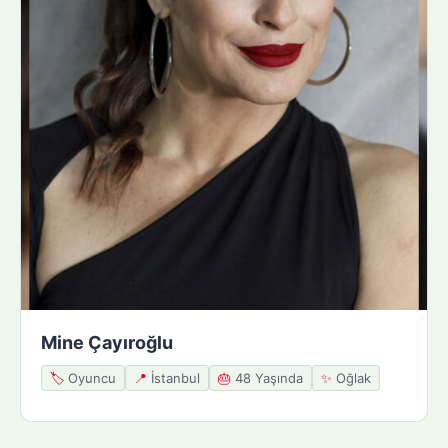
Mine Çayıroğlu
🏷️
Oyuncu
📍
İstanbul
🎂
48 Yaşında
✨
Oğlak