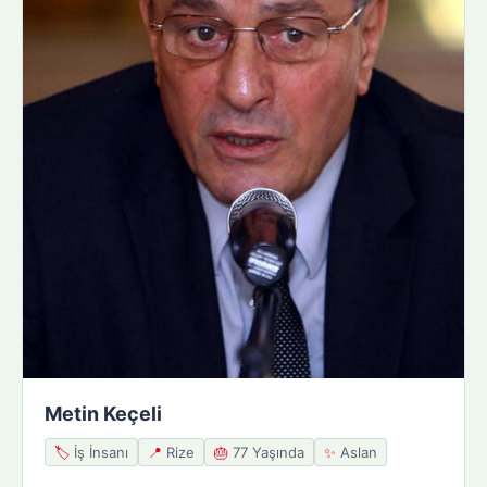
Metin Keçeli
🏷️
İş İnsanı
📍
Rize
🎂
77 Yaşında
✨
Aslan