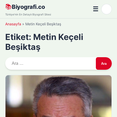
Skip
📚
Biyografi.co
☰
🌙
to
Menü
Türkiye'nin En Detaylı Biyografi Sitesi
content
Anasayfa
»
Metin Keçeli Beşiktaş
Etiket:
Metin Keçeli
Beşiktaş
A
r
a
m
a
: