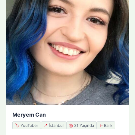
Meryem Can
🏷️
YouTuber
📍
İstanbul
🎂
31 Yaşında
✨
Balık