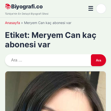
Skip
📚
Biyografi.co
☰
🌙
to
Menü
Türkiye'nin En Detaylı Biyografi Sitesi
content
Anasayfa
»
Meryem Can kaç abonesi var
Etiket:
Meryem Can kaç
abonesi var
A
r
a
m
a
: