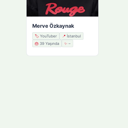
Merve Özkaynak
🏷️
YouTuber
📍
İstanbul
🎂
39 Yaşında
✨
–