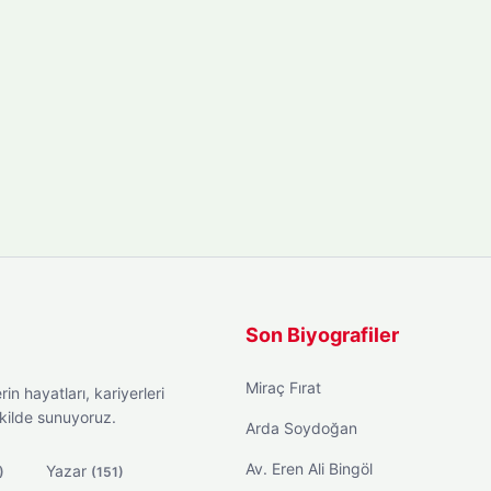
Son Biyografiler
Miraç Fırat
in hayatları, kariyerleri
ekilde sunuyoruz.
Arda Soydoğan
Av. Eren Ali Bingöl
Yazar
)
(151)