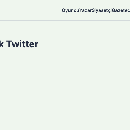
Oyuncu
Yazar
Siyasetçi
Gazetec
 Twitter