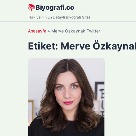
Skip
📚
Biyografi.co
to
Türkiye'nin En Detaylı Biyografi Sitesi
content
Anasayfa
»
Merve Özkaynak Twitter
Etiket:
Merve Özkaynak