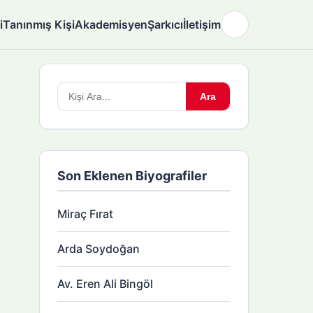
i
Tanınmış Kişi
Akademisyen
Şarkıcı
İletişim
🌙
Arama
Ara
yapın:
Son Eklenen Biyografiler
Miraç Fırat
Arda Soydoğan
Av. Eren Ali Bingöl