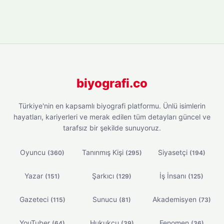
biyografi.co
Türkiye'nin en kapsamlı biyografi platformu. Ünlü isimlerin
hayatları, kariyerleri ve merak edilen tüm detayları güncel ve
tarafsız bir şekilde sunuyoruz.
Oyuncu
Tanınmış Kişi
Siyasetçi
(360)
(295)
(194)
Yazar
Şarkıcı
İş İnsanı
(151)
(129)
(125)
Gazeteci
Sunucu
Akademisyen
(115)
(81)
(73)
YouTuber
Hukukçu
Fenomen
(64)
(39)
(36)