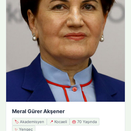
Meral Gürer Akşener
🏷️
Akademisyen
📍
Kocaeli
🎂
70 Yaşında
✨
Yengeç