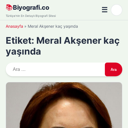
Skip
📚
Biyografi.co
☰
🌙
to
Menü
Türkiye'nin En Detaylı Biyografi Sitesi
content
Anasayfa
»
Meral Akşener kaç yaşında
Etiket:
Meral Akşener kaç
yaşında
A
r
a
m
a
: