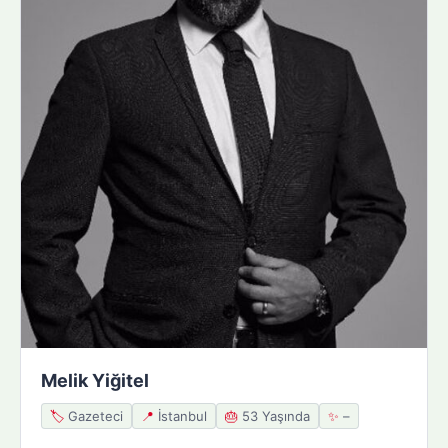
Melik Yiğitel
🏷️
Gazeteci
📍
İstanbul
🎂
53 Yaşında
✨
–