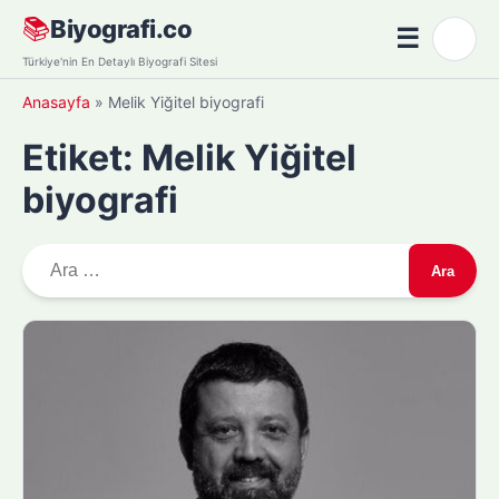
Skip
📚
Biyografi.co
☰
🌙
to
Menü
Türkiye'nin En Detaylı Biyografi Sitesi
content
Anasayfa
»
Melik Yiğitel biyografi
Etiket:
Melik Yiğitel
biyografi
A
r
a
m
a
: