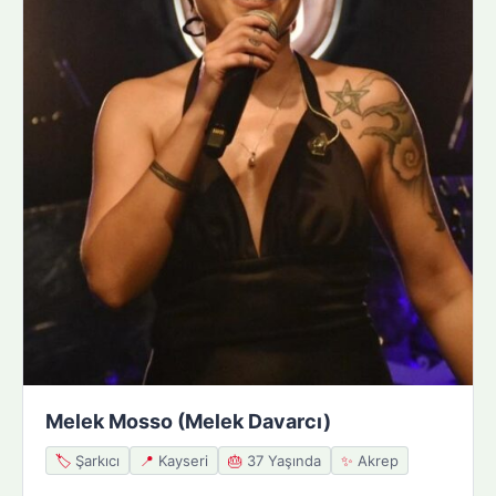
Melek Mosso (Melek Davarcı)
🏷️
Şarkıcı
📍
Kayseri
🎂
37 Yaşında
✨
Akrep