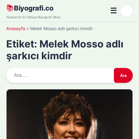
Skip
📚
Biyografi.co
☰
🌙
to
Menü
Türkiye'nin En Detaylı Biyografi Sitesi
content
Anasayfa
»
Melek Mosso adlı şarkıcı kimdir
Etiket:
Melek Mosso adlı
şarkıcı kimdir
A
r
a
m
a
: