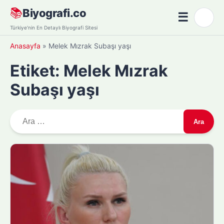
Skip
📚
Biyografi.co
☰
🌙
to
Menü
Türkiye'nin En Detaylı Biyografi Sitesi
content
Anasayfa
»
Melek Mızrak Subaşı yaşı
Etiket:
Melek Mızrak
Subaşı yaşı
A
r
a
m
a
: