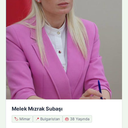
Melek Mızrak Subaşı
🏷️
Mimar
📍
Bulgaristan
🎂
38 Yaşında