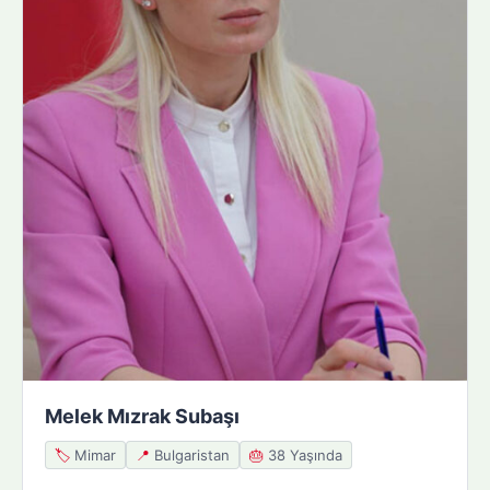
Melek Mızrak Subaşı
🏷️
Mimar
📍
Bulgaristan
🎂
38 Yaşında