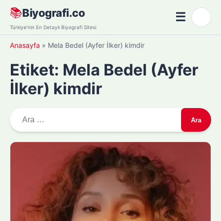
Skip
📚
Biyografi.co
☰
🌙
to
Menü
Türkiye'nin En Detaylı Biyografi Sitesi
content
Anasayfa
»
Mela Bedel (Ayfer İlker) kimdir
Etiket:
Mela Bedel (Ayfer
İlker) kimdir
A
r
a
m
a
: