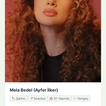
Mela Bedel (Ayfer İlker)
🏷️
Şarkıcı
📍
İstanbul
🎂
31 Yaşında
✨
Yengeç