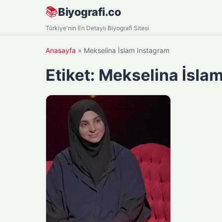
Skip
📚
Biyografi.co
to
Türkiye'nin En Detaylı Biyografi Sitesi
content
Anasayfa
»
Mekselina İslam Instagram
Etiket:
Mekselina İsla