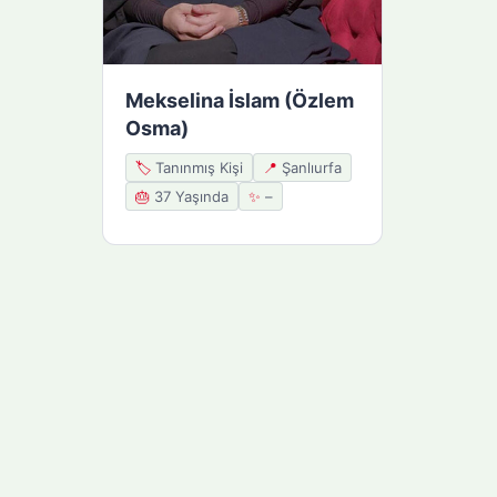
Mekselina İslam (Özlem
Osma)
🏷️
Tanınmış Kişi
📍
Şanlıurfa
🎂
37 Yaşında
✨
–