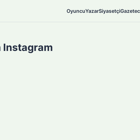
Oyuncu
Yazar
Siyasetçi
Gazetec
m Instagram