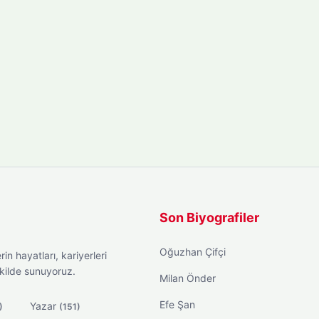
Son Biyografiler
Oğuzhan Çifçi
in hayatları, kariyerleri
ekilde sunuyoruz.
Milan Önder
Efe Şan
Yazar
)
(151)