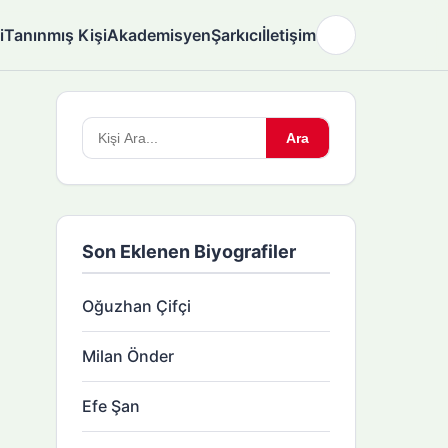
i
Tanınmış Kişi
Akademisyen
Şarkıcı
İletişim
🌙
Arama
Ara
yapın:
Son Eklenen Biyografiler
Oğuzhan Çifçi
Milan Önder
Efe Şan