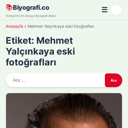
Skip
📚
Biyografi.co
☰
🌙
to
Menü
Türkiye'nin En Detaylı Biyografi Sitesi
content
Anasayfa
»
Mehmet Yalçınkaya eski fotoğrafları
Etiket:
Mehmet
Yalçınkaya eski
fotoğrafları
A
r
a
m
a
: