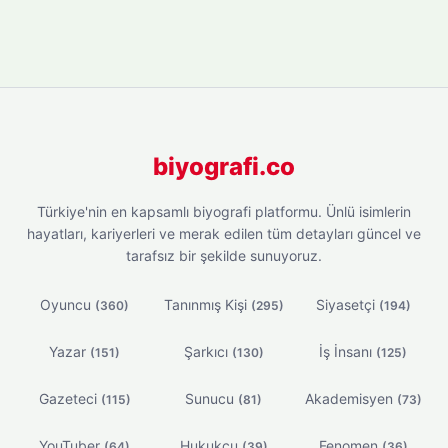
biyografi.co
Türkiye'nin en kapsamlı biyografi platformu. Ünlü isimlerin
hayatları, kariyerleri ve merak edilen tüm detayları güncel ve
tarafsız bir şekilde sunuyoruz.
Oyuncu
Tanınmış Kişi
Siyasetçi
(360)
(295)
(194)
Yazar
Şarkıcı
İş İnsanı
(151)
(130)
(125)
Gazeteci
Sunucu
Akademisyen
(115)
(81)
(73)
YouTuber
Hukukçu
Fenomen
(64)
(39)
(36)