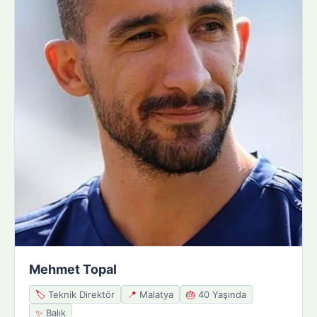
Mehmet Topal
🏷️
Teknik Direktör
📍
Malatya
🎂
40 Yaşında
✨
Balık