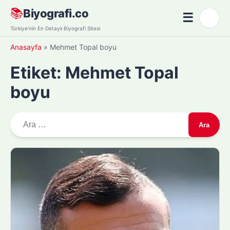
Skip
📚
Biyografi.co
☰
🌙
to
Menü
Türkiye'nin En Detaylı Biyografi Sitesi
content
Anasayfa
»
Mehmet Topal boyu
Etiket:
Mehmet Topal
boyu
A
r
a
m
a
: