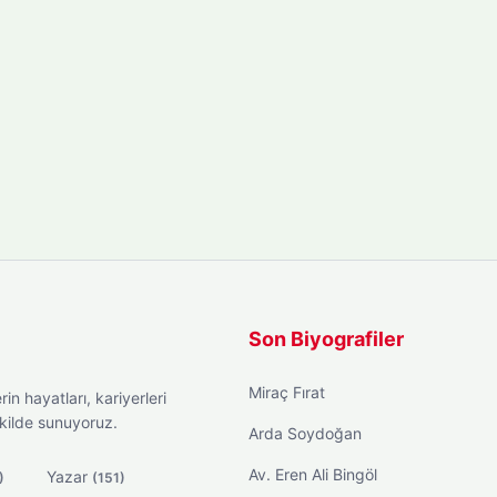
Son Biyografiler
Miraç Fırat
in hayatları, kariyerleri
ekilde sunuyoruz.
Arda Soydoğan
Av. Eren Ali Bingöl
Yazar
)
(151)