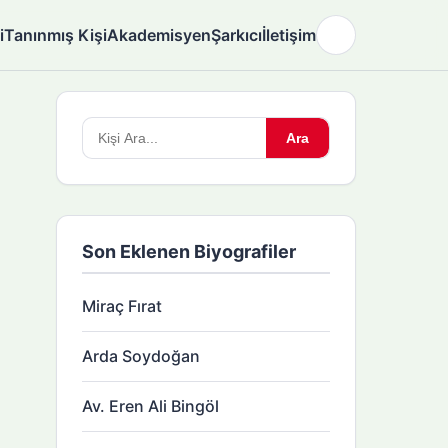
i
Tanınmış Kişi
Akademisyen
Şarkıcı
İletişim
🌙
Arama
Ara
yapın:
Son Eklenen Biyografiler
Miraç Fırat
Arda Soydoğan
Av. Eren Ali Bingöl