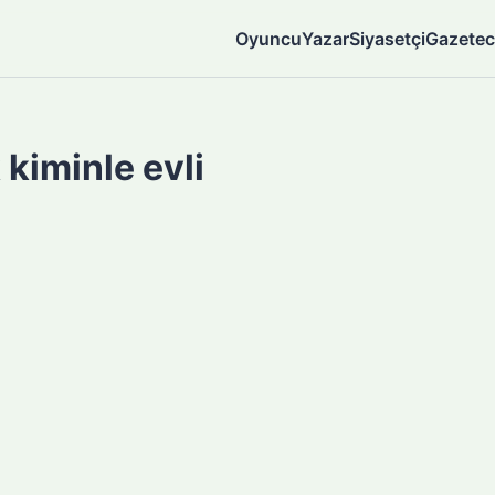
Oyuncu
Yazar
Siyasetçi
Gazetec
kiminle evli