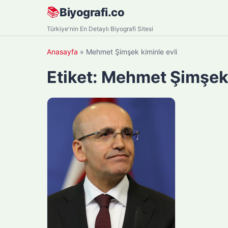
Skip
📚
Biyografi.co
to
Türkiye'nin En Detaylı Biyografi Sitesi
content
Anasayfa
»
Mehmet Şimşek kiminle evli
Etiket:
Mehmet Şimşek 