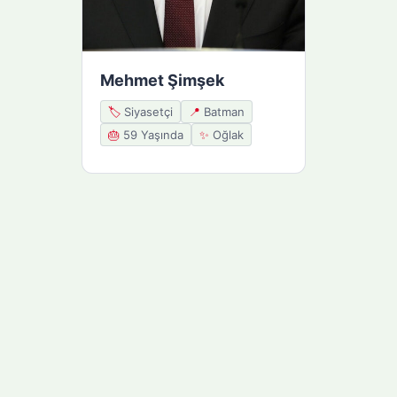
Mehmet Şimşek
🏷️
Siyasetçi
📍
Batman
🎂
59 Yaşında
✨
Oğlak