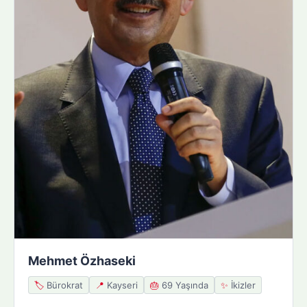
Mehmet Özhaseki
🏷️
Bürokrat
📍
Kayseri
🎂
69 Yaşında
✨
İkizler