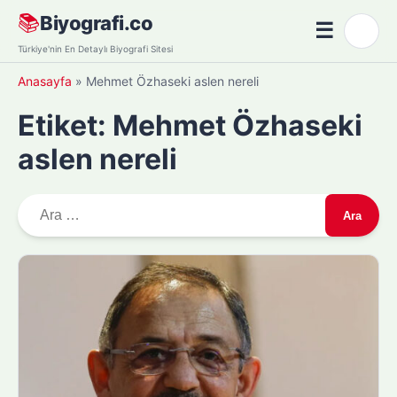
Skip
📚
Biyografi.co
☰
🌙
to
Menü
Türkiye'nin En Detaylı Biyografi Sitesi
content
Anasayfa
»
Mehmet Özhaseki aslen nereli
Etiket:
Mehmet Özhaseki
aslen nereli
A
r
a
m
a
: