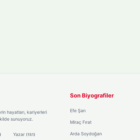
Son Biyografiler
Efe Şan
in hayatları, kariyerleri
ekilde sunuyoruz.
Miraç Fırat
Arda Soydoğan
Yazar
)
(151)