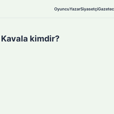
Oyuncu
Yazar
Siyasetçi
Gazetec
Kavala kimdir?