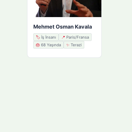
Mehmet Osman Kavala
🏷️
İş İnsanı
📍
Paris/Fransa
🎂
68 Yaşında
✨
Terazi