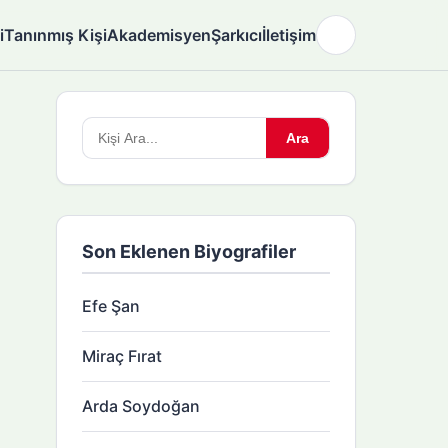
i
Tanınmış Kişi
Akademisyen
Şarkıcı
İletişim
🌙
Arama
Ara
yapın:
Son Eklenen Biyografiler
Efe Şan
Miraç Fırat
Arda Soydoğan