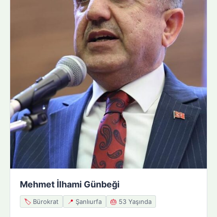
Mehmet İlhami Günbeği
🏷️
Bürokrat
📍
Şanlıurfa
🎂
53 Yaşında