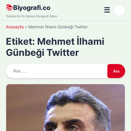
Skip
📚
Biyografi.co
☰
🌙
to
Menü
Türkiye'nin En Detaylı Biyografi Sitesi
content
Anasayfa
»
Mehmet İlhami Günbeği Twitter
Etiket:
Mehmet İlhami
Günbeği Twitter
A
r
a
m
a
: