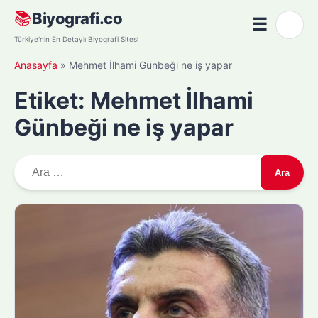
Skip
📚
Biyografi.co
☰
🌙
to
Menü
Türkiye'nin En Detaylı Biyografi Sitesi
content
Anasayfa
»
Mehmet İlhami Günbeği ne iş yapar
Etiket:
Mehmet İlhami
Günbeği ne iş yapar
A
r
a
m
a
: