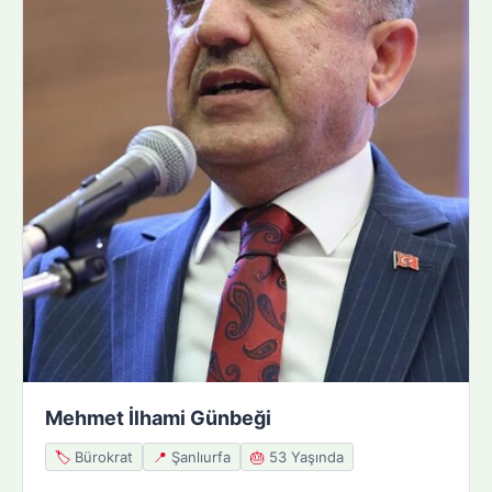
Mehmet İlhami Günbeği
🏷️
Bürokrat
📍
Şanlıurfa
🎂
53 Yaşında