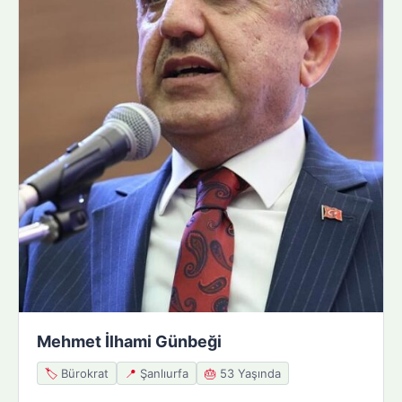
Mehmet İlhami Günbeği
🏷️
Bürokrat
📍
Şanlıurfa
🎂
53 Yaşında