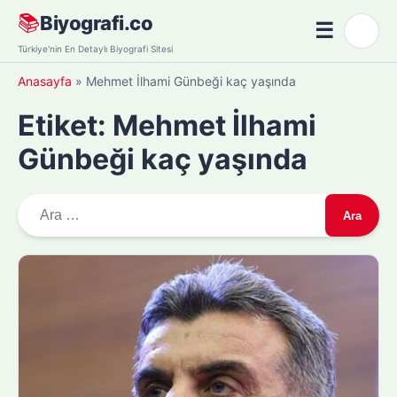
Skip
📚
Biyografi.co
☰
🌙
to
Menü
Türkiye'nin En Detaylı Biyografi Sitesi
content
Anasayfa
»
Mehmet İlhami Günbeği kaç yaşında
Etiket:
Mehmet İlhami
Günbeği kaç yaşında
A
r
a
m
a
: