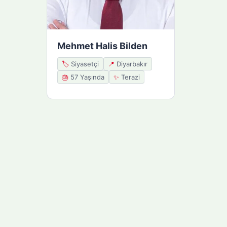
Mehmet Halis Bilden
🏷️
Siyasetçi
📍
Diyarbakır
🎂
57 Yaşında
✨
Terazi