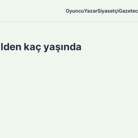
Oyuncu
Yazar
Siyasetçi
Gazetec
lden kaç yaşında