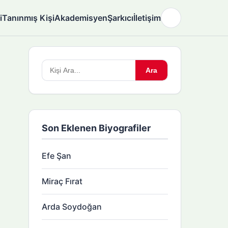
i
Tanınmış Kişi
Akademisyen
Şarkıcı
İletişim
🌙
Arama
Ara
yapın:
Son Eklenen Biyografiler
Efe Şan
Miraç Fırat
Arda Soydoğan