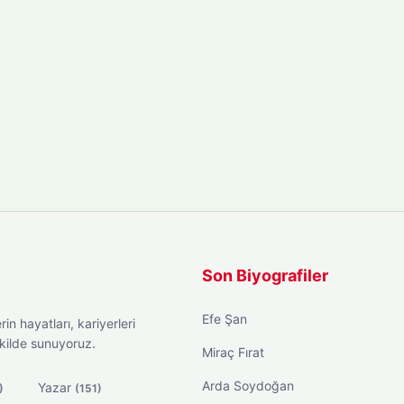
Son Biyografiler
Efe Şan
in hayatları, kariyerleri
ekilde sunuyoruz.
Miraç Fırat
Arda Soydoğan
Yazar
)
(151)