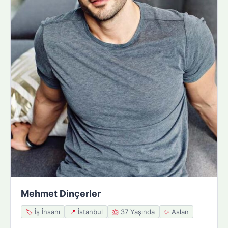
Mehmet Dinçerler
🏷️
İş İnsanı
📍
İstanbul
🎂
37 Yaşında
✨
Aslan