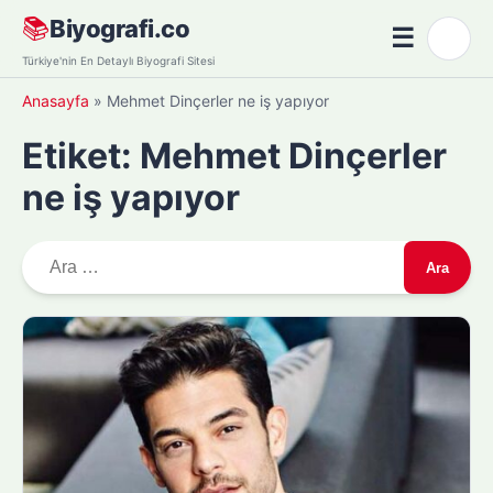
Skip
📚
Biyografi.co
☰
🌙
to
Menü
Türkiye'nin En Detaylı Biyografi Sitesi
content
Anasayfa
»
Mehmet Dinçerler ne iş yapıyor
Etiket:
Mehmet Dinçerler
ne iş yapıyor
A
r
a
m
a
: