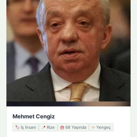
Mehmet Cengiz
🏷️
İş İnsanı
📍
Rize
🎂
68 Yaşında
✨
Yengeç