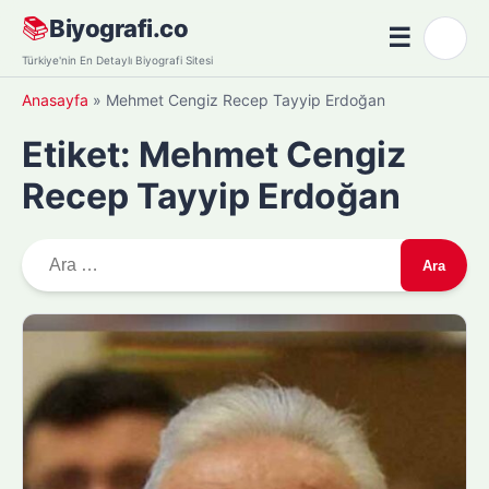
Skip
📚
Biyografi.co
☰
🌙
to
Menü
Türkiye'nin En Detaylı Biyografi Sitesi
content
Anasayfa
»
Mehmet Cengiz Recep Tayyip Erdoğan
Etiket:
Mehmet Cengiz
Recep Tayyip Erdoğan
A
r
a
m
a
: