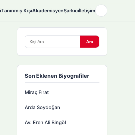
i
Tanınmış Kişi
Akademisyen
Şarkıcı
İletişim
🌙
Arama
Ara
yapın:
Son Eklenen Biyografiler
Miraç Fırat
Arda Soydoğan
Av. Eren Ali Bingöl