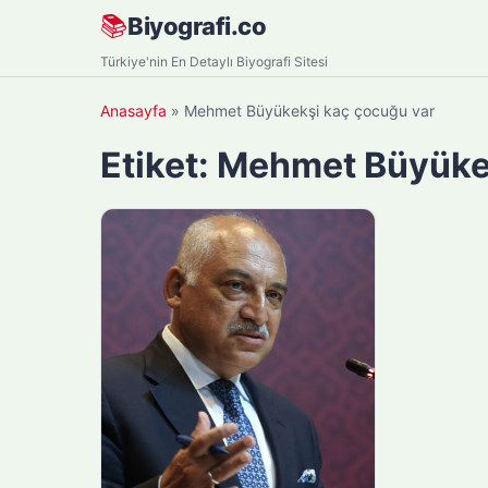
Skip
📚
Biyografi.co
to
Türkiye'nin En Detaylı Biyografi Sitesi
content
Anasayfa
»
Mehmet Büyükekşi kaç çocuğu var
Etiket:
Mehmet Büyükek