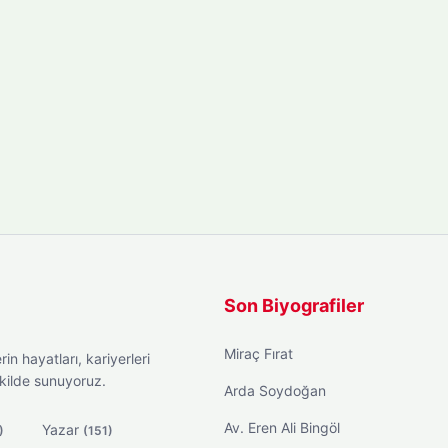
Son Biyografiler
Miraç Fırat
in hayatları, kariyerleri
ekilde sunuyoruz.
Arda Soydoğan
Av. Eren Ali Bingöl
Yazar
)
(151)