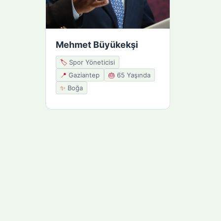
Mehmet Büyükekşi
🏷️
Spor Yöneticisi
📍
Gaziantep
🎂
65 Yaşında
✨
Boğa