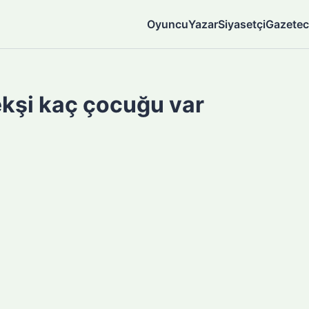
Oyuncu
Yazar
Siyasetçi
Gazetec
şi kaç çocuğu var