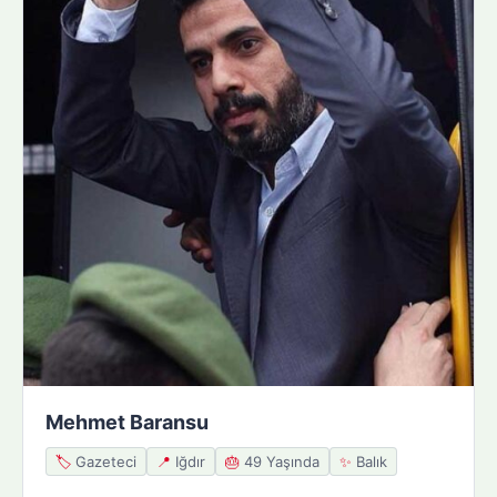
Mehmet Baransu
🏷️
Gazeteci
📍
Iğdır
🎂
49 Yaşında
✨
Balık