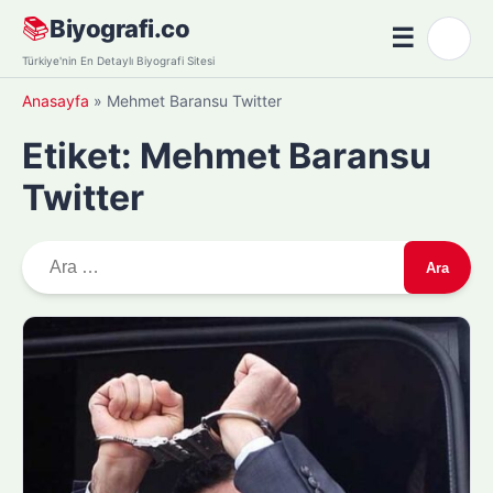
Skip
📚
Biyografi.co
☰
🌙
to
Menü
Türkiye'nin En Detaylı Biyografi Sitesi
content
Anasayfa
»
Mehmet Baransu Twitter
Etiket:
Mehmet Baransu
Twitter
A
r
a
m
a
: