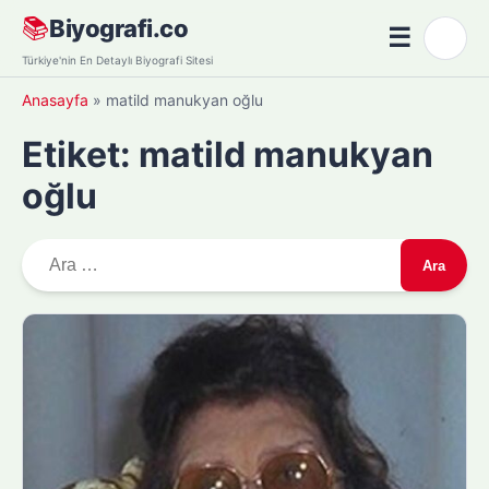
Skip
📚
Biyografi.co
☰
🌙
to
Menü
Türkiye'nin En Detaylı Biyografi Sitesi
content
Anasayfa
»
matild manukyan oğlu
Etiket:
matild manukyan
oğlu
A
r
a
m
a
: