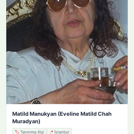
Matild Manukyan (Eveline Matild Chah
Muradyan)
🏷️
Tanınmış Kişi
📍
İstanbul