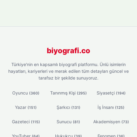
biyografi.co
Türkiye'nin en kapsamlı biyografi platformu. Ünlü isimlerin
hayatları, kariyerleri ve merak edilen tüm detayları güncel ve
tarafsız bir şekilde sunuyoruz.
Oyuncu
Tanınmış Kişi
Siyasetçi
(360)
(295)
(194)
Yazar
Şarkıcı
İş İnsanı
(151)
(131)
(125)
Gazeteci
Sunucu
Akademisyen
(115)
(81)
(73)
YouTuber
Hukukçu
Fenomen
(64)
(39)
(36)