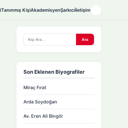
i
Tanınmış Kişi
Akademisyen
Şarkıcı
İletişim
🌙
Arama
Ara
yapın:
Son Eklenen Biyografiler
Miraç Fırat
Arda Soydoğan
Av. Eren Ali Bingöl