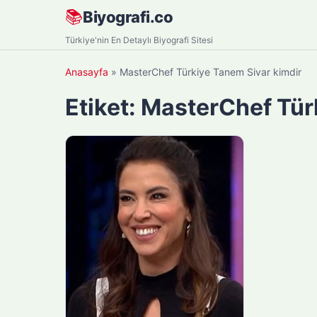
Skip
📚
Biyografi.co
to
Türkiye'nin En Detaylı Biyografi Sitesi
content
Anasayfa
»
MasterChef Türkiye Tanem Sivar kimdir
Etiket:
MasterChef Tür