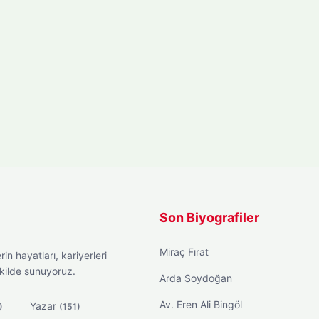
Son Biyografiler
Miraç Fırat
in hayatları, kariyerleri
ekilde sunuyoruz.
Arda Soydoğan
Av. Eren Ali Bingöl
Yazar
)
(151)