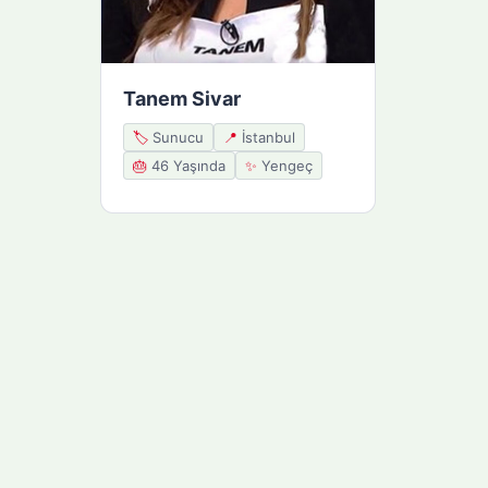
Tanem Sivar
🏷️
Sunucu
📍
İstanbul
🎂
46 Yaşında
✨
Yengeç