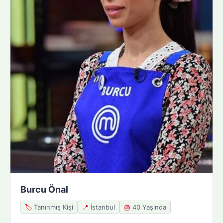
Burcu Önal
🏷️
Tanınmış Kişi
📍
İstanbul
🎂
40 Yaşında