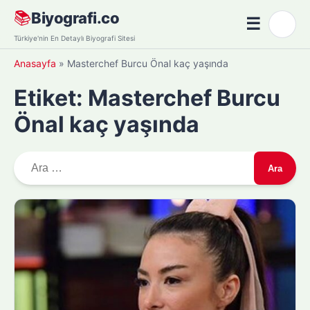
Skip
📚
Biyografi.co
☰
🌙
to
Menü
Türkiye'nin En Detaylı Biyografi Sitesi
content
Anasayfa
»
Masterchef Burcu Önal kaç yaşında
Etiket:
Masterchef Burcu
Önal kaç yaşında
A
r
a
m
a
: