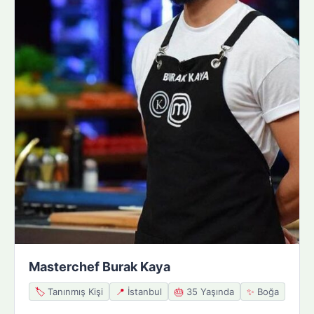
Masterchef Burak Kaya
🏷️
Tanınmış Kişi
📍
İstanbul
🎂
35 Yaşında
✨
Boğa