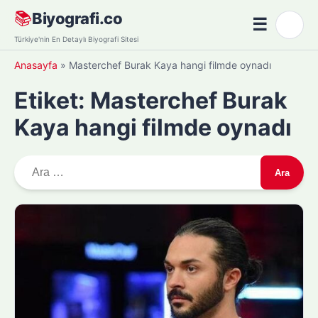
Skip
📚
Biyografi.co
☰
🌙
to
Menü
Türkiye'nin En Detaylı Biyografi Sitesi
content
Anasayfa
»
Masterchef Burak Kaya hangi filmde oynadı
Etiket:
Masterchef Burak
Kaya hangi filmde oynadı
A
r
a
m
a
: