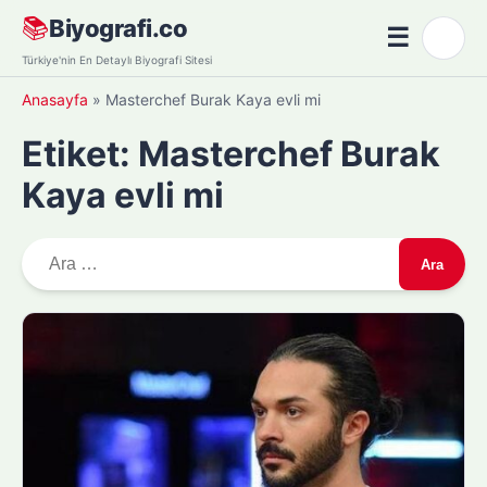
Skip
📚
Biyografi.co
☰
🌙
to
Menü
Türkiye'nin En Detaylı Biyografi Sitesi
content
Anasayfa
»
Masterchef Burak Kaya evli mi
Etiket:
Masterchef Burak
Kaya evli mi
A
r
a
m
a
: