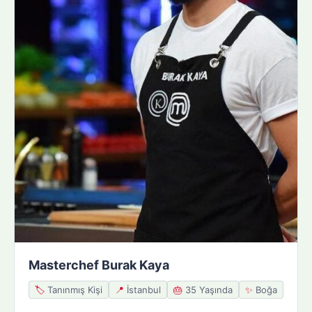
Masterchef Burak Kaya
🏷️
Tanınmış Kişi
📍
İstanbul
🎂
35 Yaşında
✨
Boğa