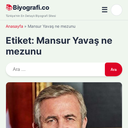
Skip
📚
Biyografi.co
☰
🌙
to
Menü
Türkiye'nin En Detaylı Biyografi Sitesi
content
Anasayfa
»
Mansur Yavaş ne mezunu
Etiket:
Mansur Yavaş ne
mezunu
A
r
a
m
a
: