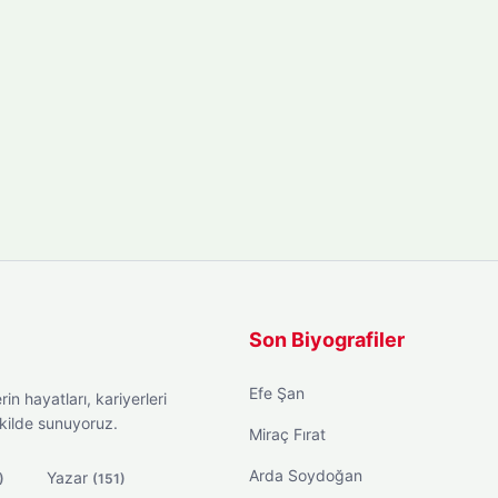
Son Biyografiler
Efe Şan
in hayatları, kariyerleri
ekilde sunuyoruz.
Miraç Fırat
Arda Soydoğan
Yazar
)
(151)