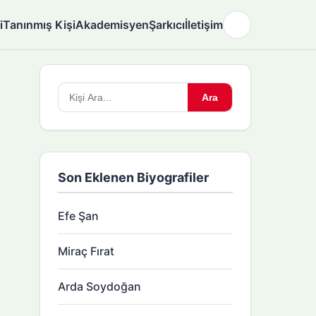
i
Tanınmış Kişi
Akademisyen
Şarkıcı
İletişim
🌙
Arama
Ara
yapın:
Son Eklenen Biyografiler
Efe Şan
Miraç Fırat
Arda Soydoğan