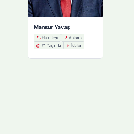
Mansur Yavaş
🏷️
Hukukçu
📍
Ankara
🎂
71 Yaşında
✨
İkizler