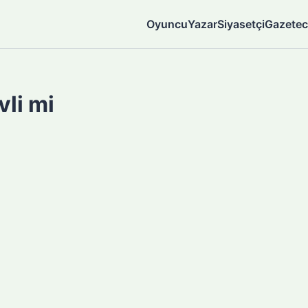
Oyuncu
Yazar
Siyasetçi
Gazetec
li mi