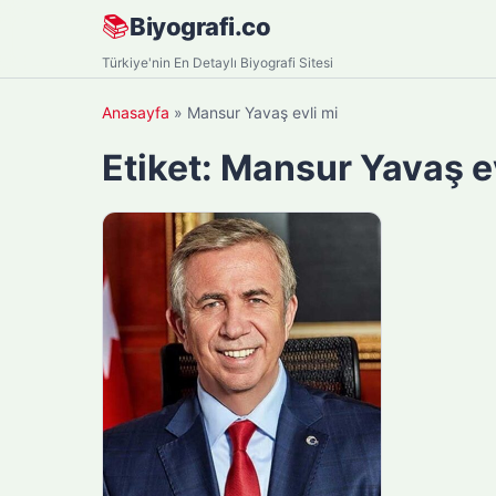
Skip
📚
Biyografi.co
to
Türkiye'nin En Detaylı Biyografi Sitesi
content
Anasayfa
»
Mansur Yavaş evli mi
Etiket:
Mansur Yavaş ev